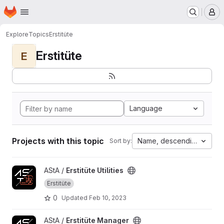
Homepage
Skip to main content
M
Explore
Topics
Erstitüte
Erstitüte
E
Language
Projects with this topic
Name, descending
Sort by:
View Erstitüte Utilities project
AStA /
Erstitüte Utilities
Erstitüte
0
Updated
Feb 10, 2023
View Erstitüte Manager project
AStA /
Erstitüte Manager