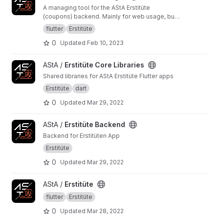
A managing tool for the AStA Erstitüte
(coupons) backend. Mainly for web usage, but
theoretically portable to all platforms.
flutter
Erstitüte
0
Updated
Feb 10, 2023
View Erstitüte Core Libraries project
AStA /
Erstitüte Core Libraries
Shared libraries for AStA Erstitüte Flutter apps
Erstitüte
dart
0
Updated
Mar 29, 2022
View Erstitüte Backend project
AStA /
Erstitüte Backend
Backend for Erstitüten App
Erstitüte
0
Updated
Mar 29, 2022
View Erstitüte project
AStA /
Erstitüte
flutter
Erstitüte
0
Updated
Mar 28, 2022