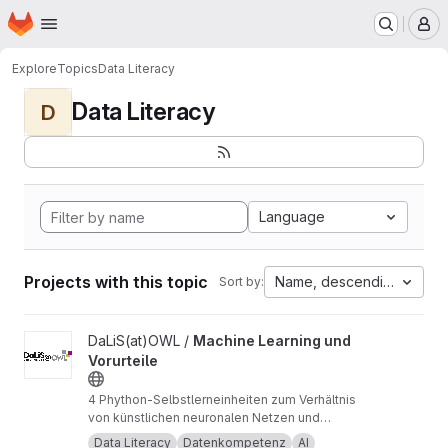
Homepage
Skip to main content
M
Explore
Topics
Data Literacy
Data Literacy
D
Language
Projects with this topic
Name, descending
Sort by:
View Machine Learning und Vorurteile project
DaLiS(at)OWL /
Machine Learning und
Vorurteile
4 Phython-Selbstlerneinheiten zum Verhältnis
von künstlichen neuronalen Netzen und
Diskriminierung durch Algorithmen in Jupyter
Data Literacy
Datenkompetenz
AI